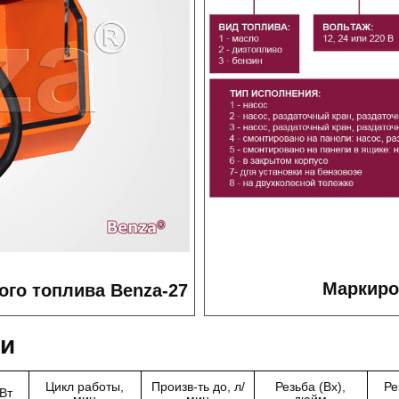
Маркиро
ого топлива Benza-27
ки
Цикл работы,
Произв-ть до, л/
Резьба (Вх),
Ре
Вт
мин
мин
дюйм