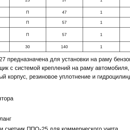
П
47
1
П
57
1
П
57
1
30
140
1
27 предназначена для установки на раму бензо
щик с системой креплений на раму автомобиля
й корпус, резиновое уплотнение и гидроцилин
ятора
ланг
и счетчик ППО-25 для коммерческого учета