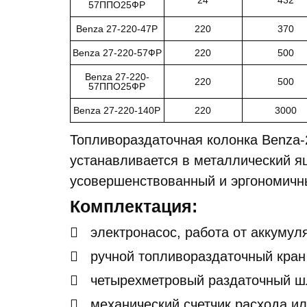
57ППО25ФР
Benza 27-220-47Р
220
370
Benza 27-220-57ФР
220
500
Benza 27-220-
220
500
57ППО25ФР
Benza 27-220-140Р
220
3000
Топливораздаточная колонка Benza-
устанавливается в металлический я
усовершенствованный и эргономичны
Комплектация:
электронасос, работа от аккумул
ручной топливораздаточный кран
четырехметровый раздаточный ш
механический счетчик расхода ил