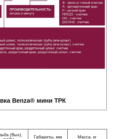
вка Benza® мини ТРК
зьба (Вых),
Габариты, мм
Масса, кг
дюйм